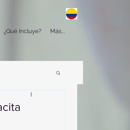
¿Qué Incluye?
Más...
cita