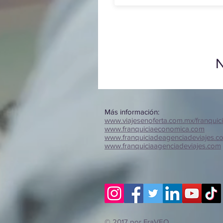
N
Más información:
www.viajesenoferta.com.mx/franquic
www.franquiciaeconomica.com
www.franquiciadeagenciadeviajes.c
www.franquiciaagenciadeviajes.com
© 2017 por FraVEO