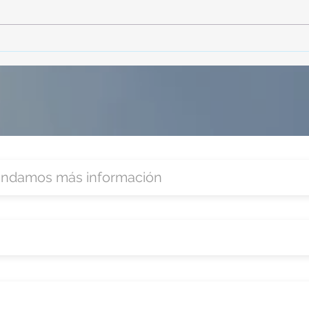
TourTravelynByFraveo
Vive
participó en la capacitación vía
parti
Zoom
organ