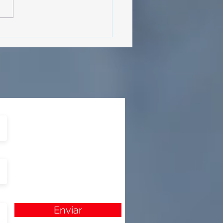
MásViajandoByFraveo
cipó en la caravana
izada por Nefertari
Enviar