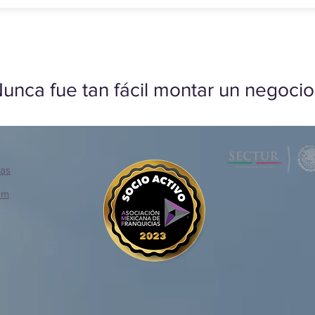
unca fue tan fácil montar un negocio
ias
om