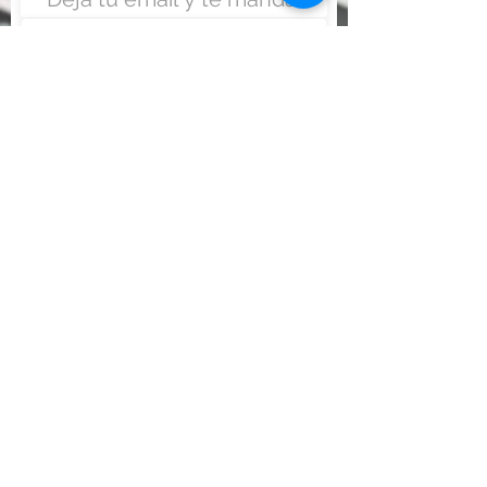
Enviar
Nunca fue tan fácil montar
un negocio
Más información:
www.viajesenoferta.com.mx/franquicias
www.franquiciaeconomica.com
www.franquiciadeagenciadeviajes.com
www.franquiciaagenciadeviajes.com