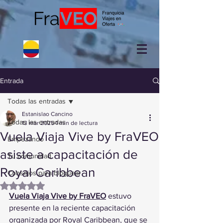
Entrada
Todas las entradas
Estanislao Cancino
Todas las entradas
13 mar 2025
1 min de lectura
Vuela Viaja Vive by FraVEO
Empezando
asiste a capacitación de
Tu comunidad
Royal Caribbean
Consejos para bloguear
Obtuvo NaN de 5 estrellas.
Vuela Viaja Vive by FraVEO
 estuvo 
presente en la reciente capacitación 
organizada por Royal Caribbean, que se 