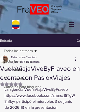
Entrada
Todas las entradas
Estanislao Cancino
Todas las entradas
3 jun
1 min de lectura
VuelaViajaViveByFraveo en
Empezando
evento con PasioxViajes
Tu comunidad
Obtuvo NaN de 5 estrellas.
Consejos para bloguear
La agencia VuelaViajaViveByFraveo 
https://www.facebook.com/share/16TgW
7hfky/
 participó el miércoles 3 de junio 
de 2026 📅 en la presentación 