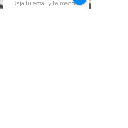
Enviar
Nunca fue tan fácil montar
un negocio
Más información:
www.viajesenoferta.com.mx/franquicias
www.franquiciaeconomica.com
www.franquiciadeagenciadeviajes.com
www.franquiciaagenciadeviajes.com