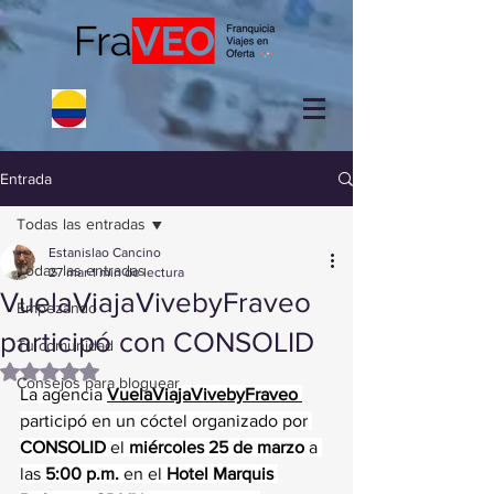
Entrada
Todas las entradas
Estanislao Cancino
Todas las entradas
27 mar
1 min de lectura
VuelaViajaVivebyFraveo
Empezando
participó con CONSOLID
Tu comunidad
Obtuvo NaN de 5 estrellas.
Consejos para bloguear
La agencia 
VuelaViajaVivebyFraveo 
participó en un cóctel organizado por 
CONSOLID
 el 
miércoles 25 de marzo
 a 
las 
5:00 p.m.
 en el 
Hotel Marquis 