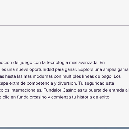
TourTravelynByFraveo
Vive
participó en la capacitación vía
parti
Zoom
organ
ocion del juego con la tecnologia mas avanzada. En 
ta es una nueva oportunidad para ganar. Explora una amplia gama
as hasta las mas modernas con multiples lineas de pago. Los 
apa extra de competencia y diversion. Tu seguridad esta 
colos internacionales. Fundalor Casino es tu puerta de entrada al
z clic en fundalorcasino y comienza tu historia de exito.