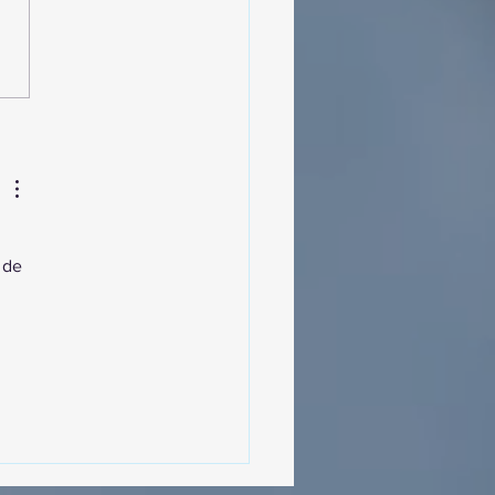
MásViajandoByFraveo
cipó en la caravana
izada por Nefertari
 de 
 