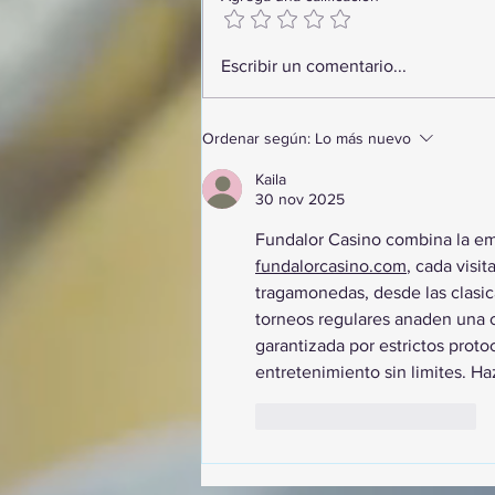
GoMapTravelByFraveo
Escribir un comentario...
participó en un desayuno de
capacitación realizado en el
Hotel Casa Mayor
Ordenar según:
Lo más nuevo
Kaila
30 nov 2025
Fundalor Casino combina la em
fundalorcasino.com
, cada visi
tragamonedas, desde las clasic
torneos regulares anaden una c
garantizada por estrictos proto
entretenimiento sin limites. Ha
Me gusta
Reaccionar