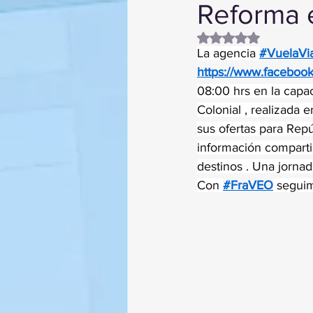
Reforma
Obtuvo NaN de 5 es
La agencia 
#VuelaVi
https://www.faceboo
08:00 hrs en la capa
Colonial , realizada
sus ofertas para Rep
información compartid
destinos . Una jornad
Con 
#FraVEO
 seguim