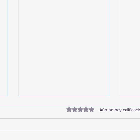
Obtuvo 0 de 5 estrellas.
Aún no hay calificac