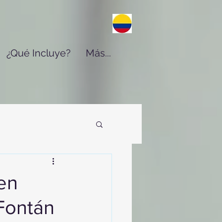
¿Qué Incluye?
Más...
en
 Fontán