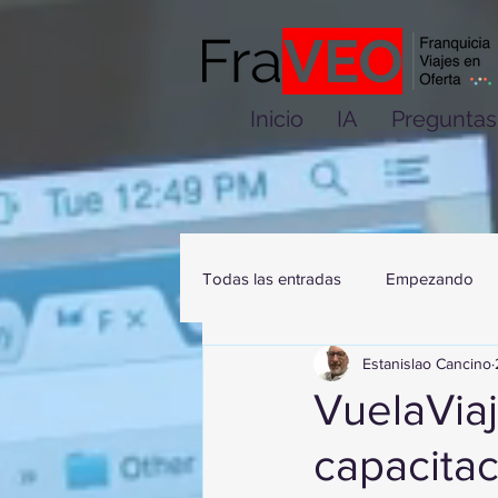
Inicio
IA
Preguntas
Todas las entradas
Empezando
Estanislao Cancino
VuelaVia
capacitac