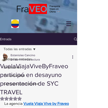
Entrada
Todas las entradas
Estanislao Cancino
Todas las entradas
24 abr
1 min de lectura
VuelaViajaViveByFraveo
Empezando
participó en desayuno
Tu comunidad
presentación de SYC
Consejos para bloguear
TRAVEL
Obtuvo NaN de 5 estrellas.
La agencia 
Vuela Viaja Vive by Fraveo