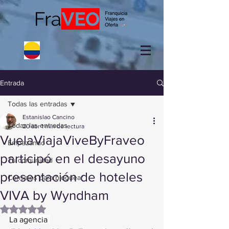
Entrada
Todas las entradas
Estanislao Cancino
Todas las entradas
20 abr
1 min de lectura
VuelaViajaViveByFraveo
Empezando
participó en el desayuno
Tu comunidad
presentación de hoteles
Consejos para bloguear
VIVA by Wyndham
Obtuvo NaN de 5 estrellas.
La agencia 