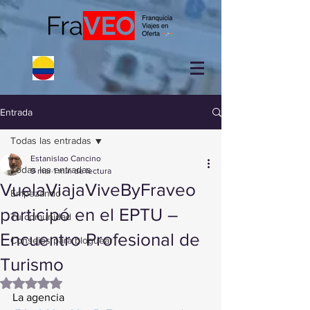
Entrada
Todas las entradas
Estanislao Cancino
Todas las entradas
9 mar
1 min de lectura
VuelaViajaViveByFraveo
Empezando
participó en el EPTU –
Tu comunidad
Encuentro Profesional de
Consejos para bloguear
Turismo
Obtuvo NaN de 5 estrellas.
La agencia 