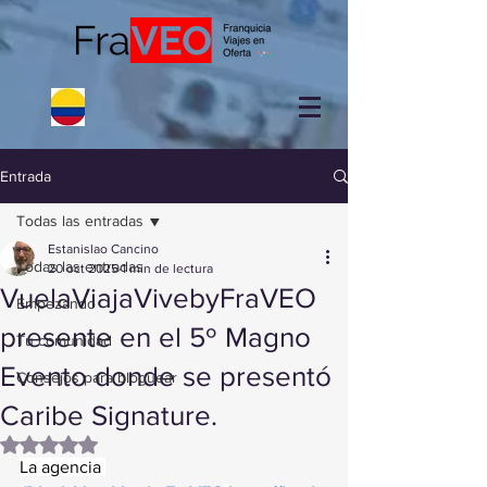
Entrada
Todas las entradas
Estanislao Cancino
Todas las entradas
20 oct 2025
1 min de lectura
VuelaViajaVivebyFraVEO
Empezando
presente en el 5º Magno
Tu comunidad
Evento donde se presentó
Consejos para bloguear
Caribe Signature.
Obtuvo NaN de 5 estrellas.
La agencia 