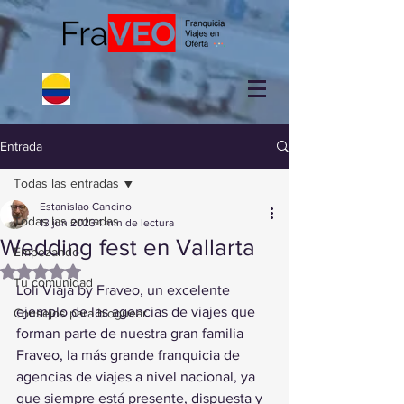
Entrada
Todas las entradas
Estanislao Cancino
Todas las entradas
13 jun 2023
1 min de lectura
Wedding fest en Vallarta
Empezando
Obtuvo NaN de 5 estrellas.
Tu comunidad
Loli Viaja by Fraveo, un excelente 
ejemplo de las agencias de viajes que 
Consejos para bloguear
forman parte de nuestra gran familia 
Fraveo, la más grande franquicia de 
agencias de viajes a nivel nacional, ya 
que siempre está presente, dispuesta y 