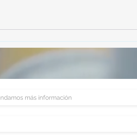
TourTravelynByFraveo
Vive
participó en la capacitación vía
parti
Zoom
organ