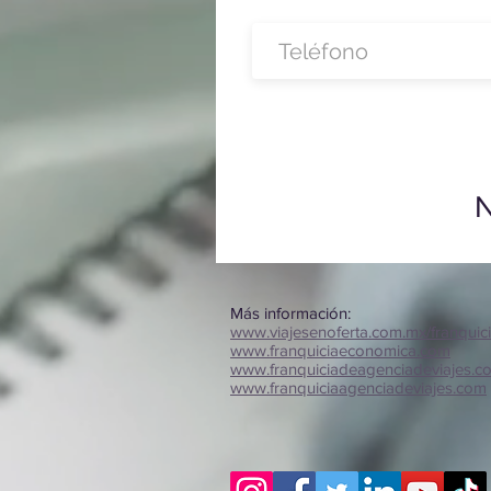
N
Más información:
www.viajesenoferta.com.mx/franquic
www.franquiciaeconomica.com
www.franquiciadeagenciadeviajes.c
www.franquiciaagenciadeviajes.com