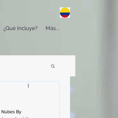
¿Qué Incluye?
Más...
e Nubes By 