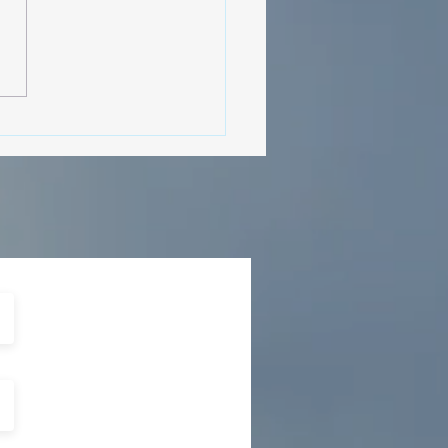
MásViajandoByFraveo
cipó en la caravana
izada por Nefertari