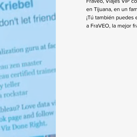
Fraveo, Viajes VIP c
en Tijuana, en un fa
¡Tú también puedes es
a FraVEO, la mejor f