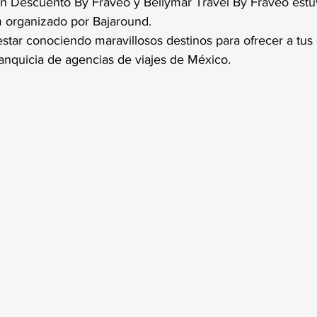
on Descuento By Fraveo y Bellymar Travel By Fraveo estuv
m organizado por Bajaround.
tar conociendo maravillosos destinos para ofrecer a tus 
ranquicia de agencias de viajes de México.