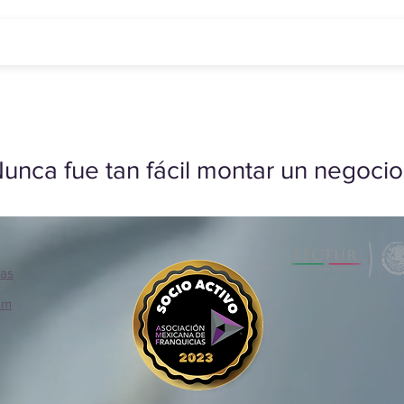
unca fue tan fácil montar un negocio
ias
om