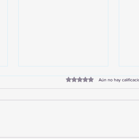
Obtuvo 0 de 5 estrellas.
Aún no hay calificac
TourTravelynByFraveo
Vive
participó en la capacitación vía
parti