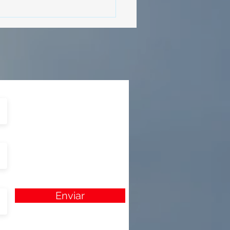
izada por Nefertari
Enviar