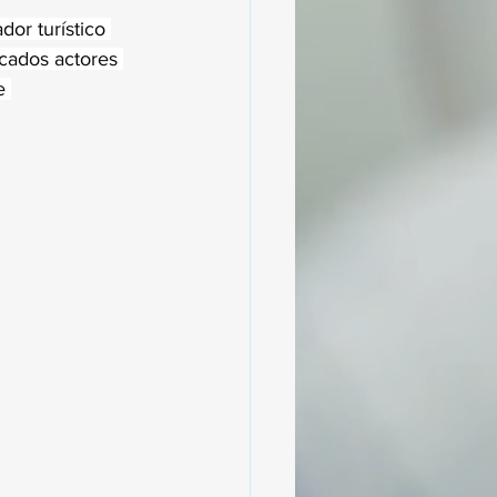
or turístico 
cados actores 
e 