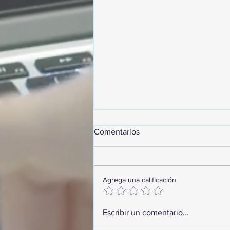
Comentarios
Agrega una calificación
GoMapTravelByFraveo
Escribir un comentario...
participó en un desayuno de