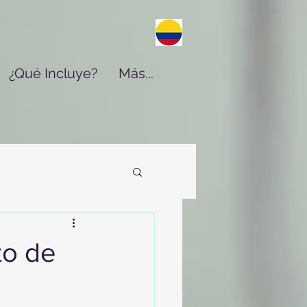
¿Qué Incluye?
Más...
to de