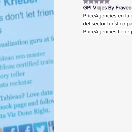
Obtuvo NaN de 5 es
GPI Viajes By Fraveo
PriceAgencies en la 
del sector turístico 
PriceAgencies tiene 