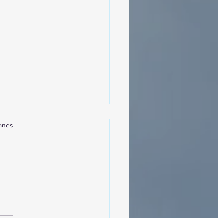
iones
MásViajandoByFraveo
cipó en la caravana