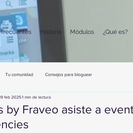
 frecuentes
Historia
Módulos
¿Qué es?
Tu comunidad
Consejos para bloguear
19 feb 2025
1 min de lectura
s by Fraveo asiste a even
encies