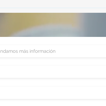
Zoom
organ