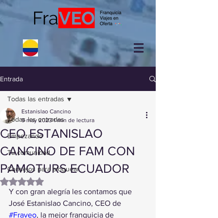
Entrada
Todas las entradas
Estanislao Cancino
Todas las entradas
9 may 2023
1 min de lectura
CEO ESTANISLAO
Empezando
CANCINO DE FAM CON
Tu comunidad
PAMOTURS ECUADOR
Consejos para bloguear
Obtuvo NaN de 5 estrellas.
Y con gran alegría les contamos que 
José Estanislao Cancino, CEO de 
#Fraveo
, la mejor franquicia de 