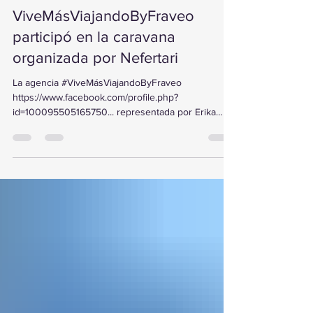
Estanislao Cancino
hace 1 hora
1 min de lectura
ViveMásViajandoByFraveo
participó en la caravana
organizada por Nefertari
La agencia #ViveMásViajandoByFraveo
https://www.facebook.com/profile.php?
id=100095505165750... representada por Erika
Gutiérrez, participó el jueves 6 de agosto de 2026
en la caravana organizada por Nefertari , realizada
en la Ciudad de México . Durante el evento se
presentaron los programas y novedades
disponibles para lo que resta del año y los
primeros meses del siguiente, fortaleciendo sus
conocimientos para ofrecer más y mejores
opciones de viaje a sus clientes. Gracias