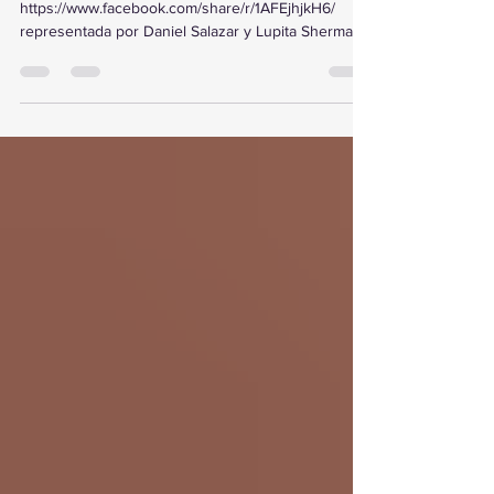
La agencia #GoMapTravelByFraveo
https://www.facebook.com/share/r/1AFEjhjkH6/
representada por Daniel Salazar y Lupita Sherman,
participó el 6 de agosto de 2027 en un desayuno
de capacitación realizado en el Hotel Casa Mayor,
en Saltillo, Coahuila . El encuentro fue organizado
por el Fideicomiso de Turismo de Puerto Vallarta, la
Oficina de Visitantes y Convenciones de
Guadalajara y la Secretaría de Turismo de
Guadalajara, donde conocieron las novedades de
este gran destino d