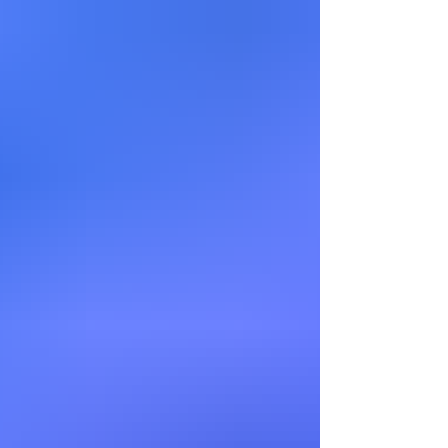
en Estados Unidos , fortaleciendo así su oferta de
viajes para sus clientes. Con el respaldo de
#FraVEO seguimos impulsando la capacitación y el
trabajo colaborativo