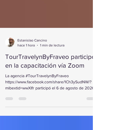
Estanislao Cancino
hace 1 hora
1 min de lectura
TourTravelynByFraveo participó
en la capacitación vía Zoom
La agencia #TourTravelynByFraveo
https://www.facebook.com/share/1Ch3ySudNW/?
mibextid=wwXIfr participó el 6 de agosto de 2026
en la capacitación vía Zoom impartida por Tour
Mundial . Durante la sesión conoció los mejores
paquetes de Brand USA, descubriendo nuevas
opciones y experiencias para promover el turismo