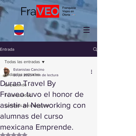
Entrada
Todas las entradas
Estanislao Cancino
Todas las entradas
28 jul 2025
1 min de lectura
Duran Travel By
Empezando
Fraveo tuvo el honor de
Tu comunidad
asistir al Networking con
Consejos para bloguear
alumnas del curso
mexicana Emprende.
Obtuvo NaN de 5 estrellas.