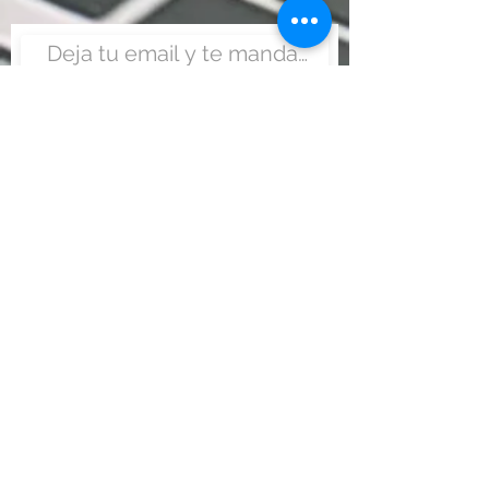
Enviar
Nunca fue tan fácil montar
un negocio
Más información:
www.viajesenoferta.com.mx/franquicias
www.franquiciaeconomica.com
www.franquiciadeagenciadeviajes.com
www.franquiciaagenciadeviajes.com