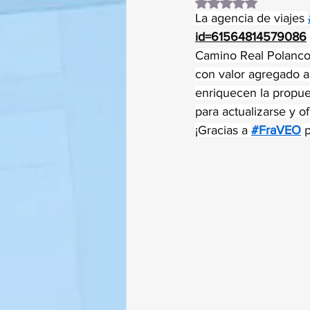
Obtuvo NaN de 5 es
La agencia de viajes 
id=61564814579086
Camino Real Polanco
con valor agregado a
enriquecen la propues
para actualizarse y o
¡Gracias a 
#FraVEO
 