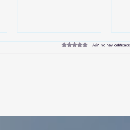
Obtuvo 0 de 5 estrellas.
Aún no hay calificac
¡Acapulco y Guerrero se
¡Pre
Visten de Fiesta!
Cara
Acap