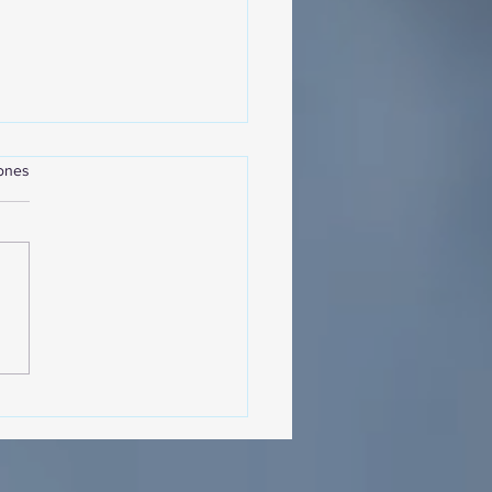
iones
sencia Destacada en la
vana Turística de
ulco!