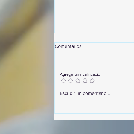
Comentarios
Agrega una calificación
¡Arte, Vino y las Mejores
Escribir un comentario...
Playas de Florida!