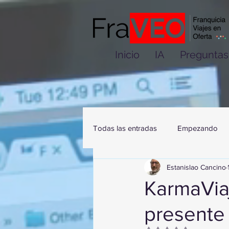
Inicio
IA
Preguntas
Todas las entradas
Empezando
Estanislao Cancino
KarmaVi
presente