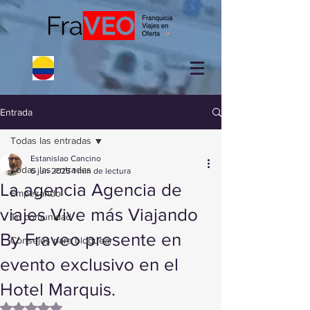
Entrada
Todas las entradas
Estanislao Cancino
Todas las entradas
6 jun 2025
1 min de lectura
La agencia Agencia de
Empezando
viajes Vive más Viajando
Tu comunidad
By Fraveo presente en
Consejos para bloguear
evento exclusivo en el
Hotel Marquis.
Obtuvo NaN de 5 estrellas.