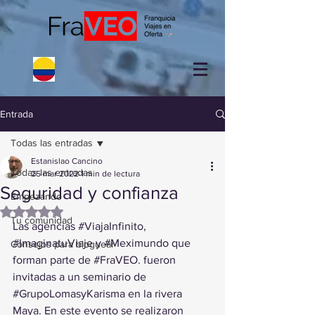
Entrada
Todas las entradas
Estanislao Cancino
Todas las entradas
25 mar 2022
1 min de lectura
Seguridad y confianza
Empezando
Obtuvo NaN de 5 estrellas.
Tu comunidad
Las agencias 
#ViajaInfinito
, 
#ImaginatuViaje
 y 
#Meximundo
 que 
Consejos para bloguear
forman parte de 
#FraVEO
. fueron 
invitadas a un seminario de 
#GrupoLomasyKarisma
 en la rivera 
Maya. En este evento se realizaron 