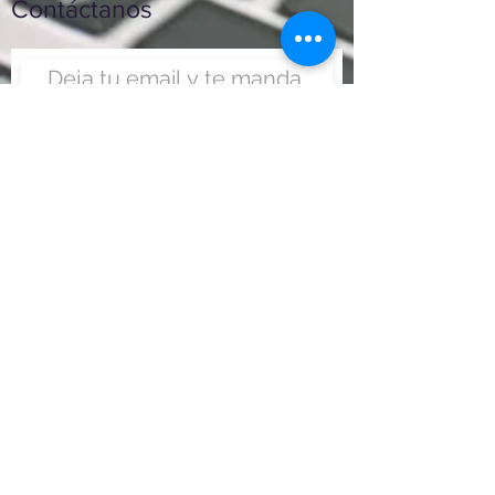
Contáctanos
Enviar
Nunca fue tan fácil montar
un negocio
Más información:
www.viajesenoferta.com.mx/franquicias
www.franquiciaeconomica.com
www.franquiciadeagenciadeviajes.com
www.franquiciaagenciadeviajes.com