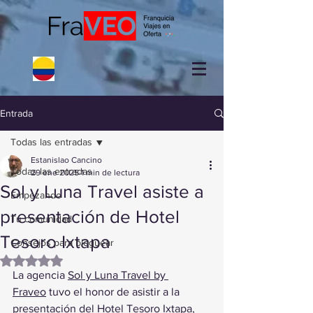
Entrada
Todas las entradas
Estanislao Cancino
Todas las entradas
29 ene 2025
1 min de lectura
Sol y Luna Travel asiste a
Empezando
presentación de Hotel
Tu comunidad
Tesoro Ixtapa
Consejos para bloguear
Obtuvo NaN de 5 estrellas.
La agencia 
Sol y Luna Travel by 
Fraveo
 tuvo el honor de asistir a la 
presentación del Hotel Tesoro Ixtapa, 