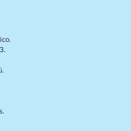
ico.
3.
ú.
s.