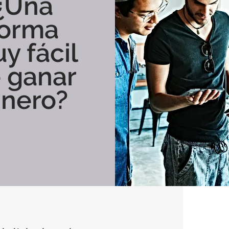
¿Una
forma
y fácil
 ganar
inero?