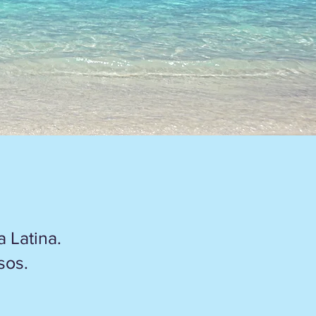
Latina.​​
sos.