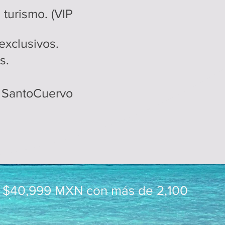
turismo. (VIP
exclusivos.
s.
e SantoCuervo
e $40,999 MXN con más de 2,100