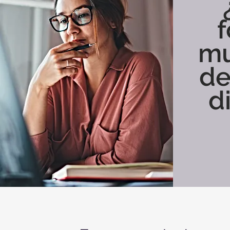
mu
de
d