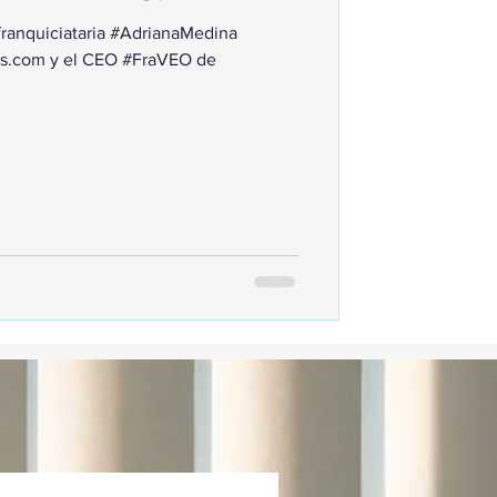
 franquiciataria #AdrianaMedina
els.com y el CEO #FraVEO de