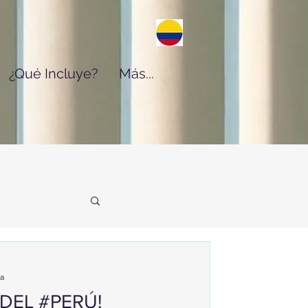
¿Qué Incluye?
Más...
ra
 DEL #PERÚ!