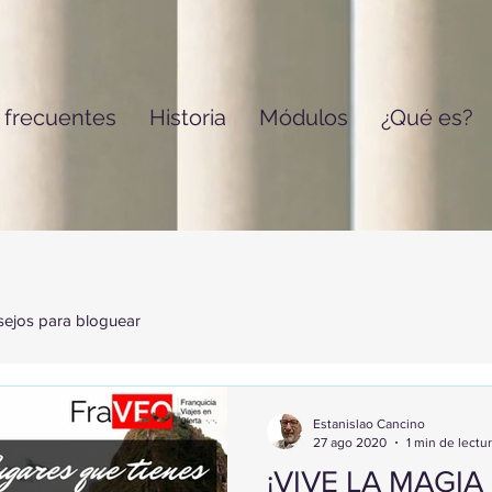
 frecuentes
Historia
Módulos
¿Qué es?
ejos para bloguear
Estanislao Cancino
27 ago 2020
1 min de lectu
¡VIVE LA MAGIA