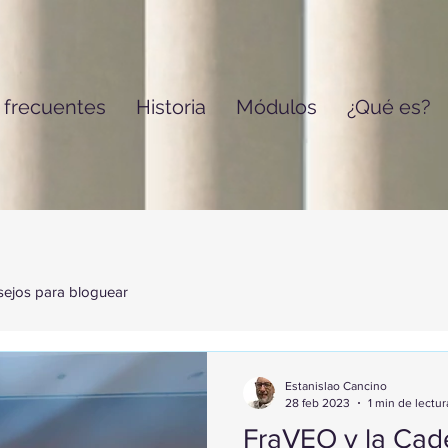
 frecuentes
Historia
Módulos
¿Qué es?
ejos para bloguear
Estanislao Cancino
28 feb 2023
1 min de lectur
FraVEO y la Cad