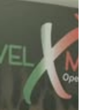
Gutiérrez, participó el jueves 6 de agosto de 2026
en la caravana organizada por Nefertari , realizada
en la Ciudad de México . Durante el evento se
presentaron los programas y novedades
disponibles para lo que resta del año y los
primeros meses del siguiente, fortaleciendo sus
conocimientos para ofrecer más y mejores
opciones de viaje a sus clientes. Gracias