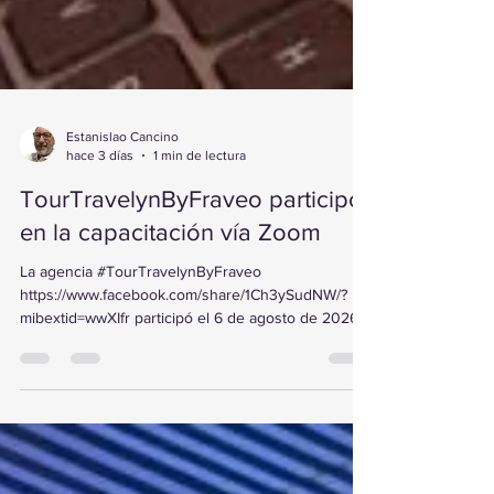
Estanislao Cancino
hace 3 días
1 min de lectura
TourTravelynByFraveo participó
en la capacitación vía Zoom
La agencia #TourTravelynByFraveo
https://www.facebook.com/share/1Ch3ySudNW/?
mibextid=wwXIfr participó el 6 de agosto de 2026
en la capacitación vía Zoom impartida por Tour
Mundial . Durante la sesión conoció los mejores
paquetes de Brand USA, descubriendo nuevas
opciones y experiencias para promover el turismo