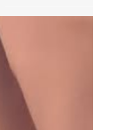
participó el 6 de agosto de 2027 en un desayuno
de capacitación realizado en el Hotel Casa Mayor,
en Saltillo, Coahuila . El encuentro fue organizado
por el Fideicomiso de Turismo de Puerto Vallarta, la
Oficina de Visitantes y Convenciones de
Guadalajara y la Secretaría de Turismo de
Guadalajara, donde conocieron las novedades de
este gran destino d