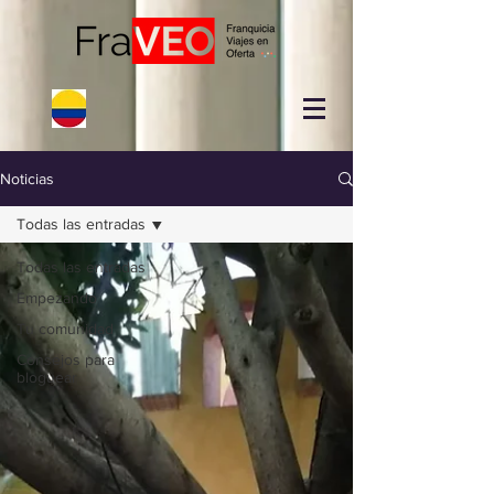
Noticias
Todas las entradas
Todas las entradas
Empezando
Tu comunidad
Consejos para
bloguear