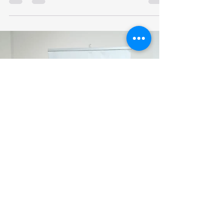
Evento San Luis Potosí
Las agencias #TravelXElMundoByFraveo y
#AventuraInfinitaViajesByFraveo, participaron en un
evento organizado proo el gobierno de San Luis...