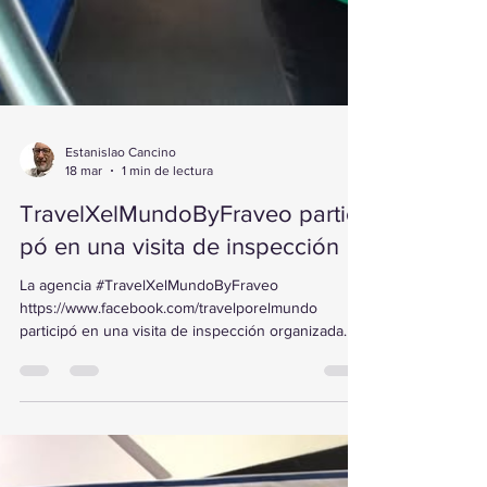
Estanislao Cancino
18 mar
1 min de lectura
TravelXelMundoByFraveo partici
pó en una visita de inspección
La agencia #TravelXelMundoByFraveo
https://www.facebook.com/travelporelmundo
participó en una visita de inspección organizada
por Grupo de 10 , recorriendo los hoteles Flamingo
Inn, Gran Hotel, Hotel Madero y Hotel Hidalgo . La
actividad se llevó a cabo el 17 de marzo de 2026
en Querétaro , permitiendo conocer de primera
mano las instalaciones y fortalecer la oferta de