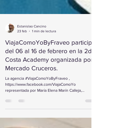
Estanislao Cancino
23 feb
1 min de lectura
ViajaComoYoByFraveo participó
del 06 al 16 de febrero en la 2da
Costa Academy organizada por
Mercado Cruceros.
La agencia #ViajaComoYoByFraveo ,
https://www.facebook.com/ViajaComoYo
representada por María Elena Marín Calleja,
participó del 06 al 16 de febrero en la 2da Costa
Academy organizada por Mercado Cruceros , a
bordo del crucero Costa Pacifica en República