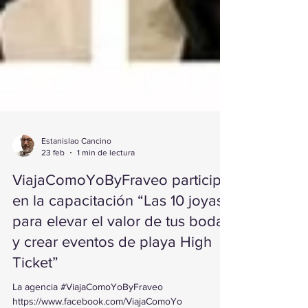
Estanislao Cancino
23 feb
1 min de lectura
ViajaComoYoByFraveo participó
en la capacitación “Las 10 joyas
para elevar el valor de tus bodas
y crear eventos de playa High
Ticket”
La agencia #ViajaComoYoByFraveo