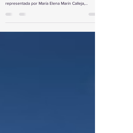
https://www.facebook.com/ViajaComoYo
representada por María Elena Marín Calleja,
participó el 17 de febrero en la capacitación “Las 10
joyas para elevar el valor de tus bodas y crear
eventos de playa High Ticket”, impartida por David
Tinoco y organizada por Natur León en León,
Gto.Durante la sesión se compartieron tendencias
actuales, diferenciadores en bodas de destino,
experiencias premium y técnicas clave para
transformar cada propuesta