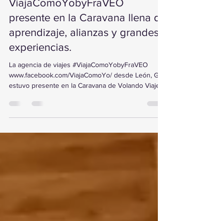
Estanislao Cancino
30 oct 2025
1 min de lectura
ViajaComoYobyFraVEO
presente en la Caravana llena de
aprendizaje, alianzas y grandes
experiencias.
La agencia de viajes #ViajaComoYobyFraVEO
www.facebook.com/ViajaComoYo/ desde León, Gto,
estuvo presente en la Caravana de Volando Viajes,
un evento lleno de aprendizaje, alianzas y grandes
experiencias. Durante la jornada, la agencia fue
reconocida por su productividad, un logro que
refleja el esfuerzo, la dedicación y la pasión por
crear experiencias de viaje inolvidables. Gracias a
#FraVEO , seguimos creciendo y fortaleciendo
nuestra presencia en el mundo del turismo.