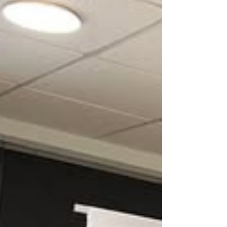
Dominicana . Durante esta experiencia formativa,
profundizó en la capacitación de la naviera Costa,
fortaleciendo conocimientos y estrategias para
ofrecer experiencias inolvidables en altamar .
Gracias a #FraVEO por foment