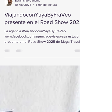
Estanislao Cancino
10 nov 2025
1 min de lectura
ViajandoconYayaByFraVeo
presente en el Road Show 2025.
La agencia #ViajandoconYayaByFraVeo
www.facebook.com/agenciadeviajesyaya estuvo
presente en el Road Show 2025 de Mega Travel,
realizado en el Hotel Fiesta Inn de Pachuca,
Hidalgo. Durante el evento se presentaron los
nuevos programas y productos turísticos, además
de una capacitación integral dirigida a los agentes
de viajes hidalguenses, enfocada en fortalecer su
conocimiento y mejorar la atención al cliente.
Gracias a #FraVEO , las agencias continúan
participando en espa