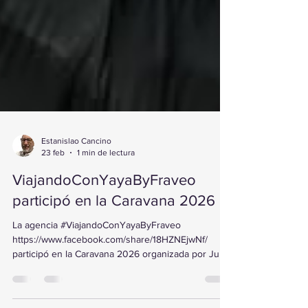
Estanislao Cancino
23 feb
1 min de lectura
ViajandoConYayaByFraveo
participó en la Caravana 2026
La agencia #ViajandoConYayaByFraveo
https://www.facebook.com/share/18HZNEjwNf/
participó en la Caravana 2026 organizada por Julia
Tours en la ciudad de Pachuca , teniendo como
sede el restaurante Entre Fuegos. Durante el