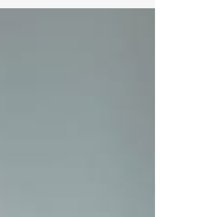
evento se presentaron las novedades y tendencias
de destinos internacionales como Europa, Turquía
y Perú , fortaleciendo alianzas estratégicas para
ofrecer experiencias de viaje más completas y
competitivas. Una jornada de actualización y
conexión clave