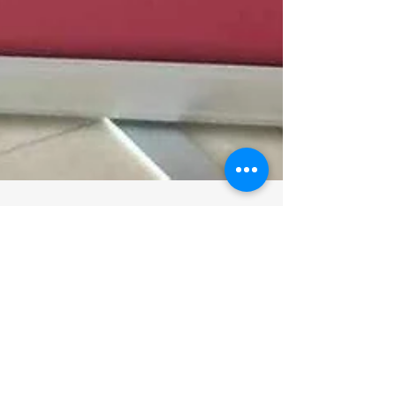
Estanislao Cancino
17 may 2024
1 min de lectura
Desayuno TravelShop
La agencia #ViajandoConYayaByFraVeo estuvo