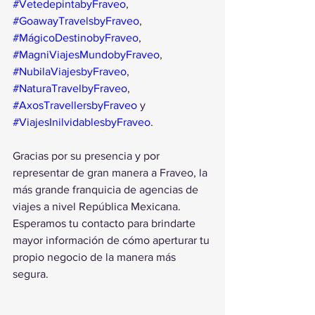
#VetedepintabyFraveo
, 
#GoawayTravelsbyFraveo
, 
#MágicoDestinobyFraveo
, 
#MagniViajesMundobyFraveo
, 
#NubilaViajesbyFraveo
, 
#NaturaTravelbyFraveo
, 
#AxosTravellersbyFraveo
 y 
#ViajesInilvidablesbyFraveo
.
Gracias por su presencia y por 
representar de gran manera a Fraveo, la 
más grande franquicia de agencias de 
viajes a nivel República Mexicana.
Esperamos tu contacto para brindarte 
mayor información de cómo aperturar tu 
propio negocio de la manera más 
segura.