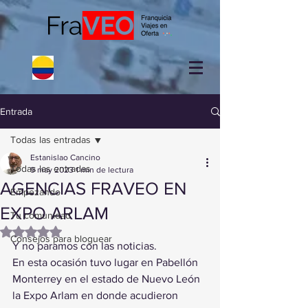
Entrada
Todas las entradas
Estanislao Cancino
Todas las entradas
9 may 2023
1 min de lectura
AGENCIAS FRAVEO EN
Empezando
EXPO ARLAM
Tu comunidad
Obtuvo NaN de 5 estrellas.
Consejos para bloguear
Y no paramos con las noticias.
En esta ocasión tuvo lugar en Pabellón 
Monterrey en el estado de Nuevo León 
la Expo Arlam en donde acudieron 