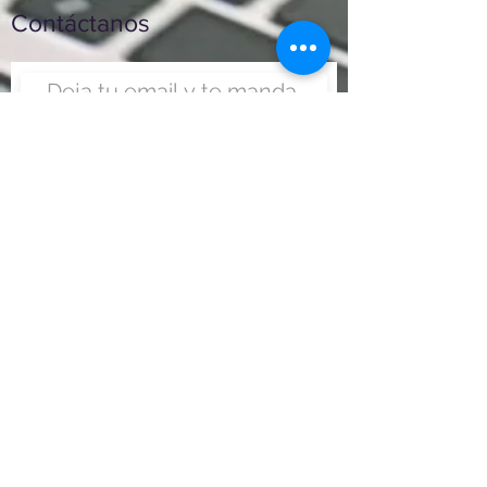
Contáctanos
Enviar
Nunca fue tan fácil montar
un negocio
Más información:
www.viajesenoferta.com.mx/franquicias
www.franquiciaeconomica.com
www.franquiciadeagenciadeviajes.com
www.franquiciaagenciadeviajes.com