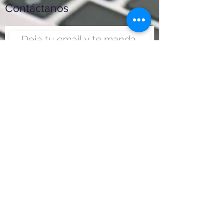
Contáctanos
Enviar
Nunca fue tan fácil montar
un negocio
Más información:
www.viajesenoferta.com.mx/franquicias
www.franquiciaeconomica.com
www.franquiciadeagenciadeviajes.com
www.franquiciaagenciadeviajes.com