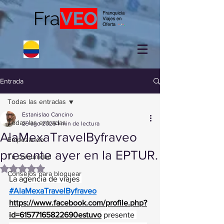
Entrada
Todas las entradas
Estanislao Cancino
Todas las entradas
29 ago 2025
1 min de lectura
AlaMexaTravelByfraveo
Empezando
presente ayer en la EPTUR.
Tu comunidad
Obtuvo NaN de 5 estrellas.
Consejos para bloguear
La agencia de viajes 
#AlaMexaTravelByfraveo
https://www.facebook.com/profile.php?
id=61577165822690estuvo
 presente 