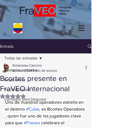
Entrada
Todas las entradas
Estanislao Cancino
Todas las entradas
26 mar 2024
1 min de lectura
Bcortes presente en
Empezando
FraVEO Internacional
Tu comunidad
Obtuvo NaN de 5 estrellas.
Consejos para bloguear
Uno de nuestros operadores estrella en 
el destino
#Cuba
, es Bcortes Operadora 
, quien fue uno de los jugadores clave 
para que
#Fraveo
 celebrara el 