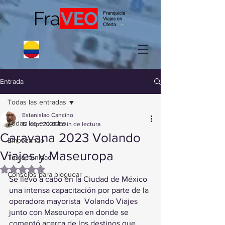
Entrada
Todas las entradas
Estanislao Cancino
Todas las entradas
12 sept 2023
1 min de lectura
Caravana 2023 Volando
Empezando
Viajes y Maseuropa
Tu comunidad
Obtuvo NaN de 5 estrellas.
Consejos para bloguear
Se llevó a cabo en la Ciudad de México 
una intensa capacitación por parte de la 
operadora mayorista  Volando Viajes 
junto con Maseuropa en donde se 
comentó acerca de los destinos que 