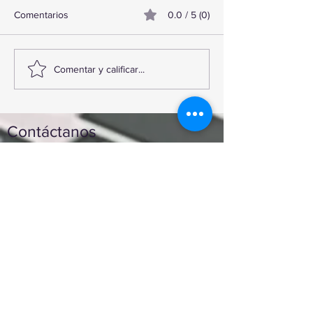
Comentarios
0.0 / 5 (0)
TourTravelynByFraveo
ViveMásViajand
Comentar y calificar...
participó en la capacitación
participó en la c
vía Zoom
organizada por N
Contáctanos
Enviar
Nunca fue tan fácil montar