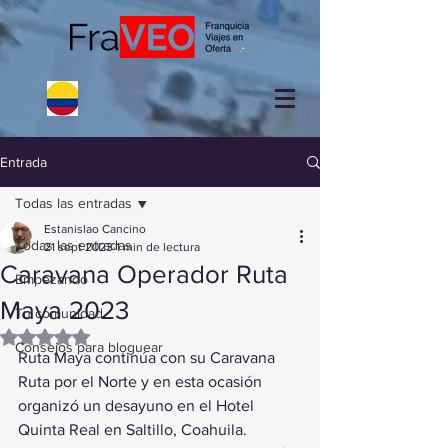
Entrada
Todas las entradas
Estanislao Cancino
Todas las entradas
21 sept 2023
1 min de lectura
Caravana Operador Ruta
Empezando
Maya 2023
Tu comunidad
Obtuvo NaN de 5 estrellas.
Consejos para bloguear
Ruta Maya continúa con su Caravana 
Ruta por el Norte y en esta ocasión 
organizó un desayuno en el Hotel 
Quinta Real en Saltillo, Coahuila.