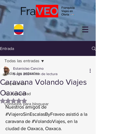
Entrada
Todas las entradas
Estanislao Cancino
Todas las entradas
5 ago 2024
1 min de lectura
Caravana Volando Viajes
Empezando
Oaxaca
Tu comunidad
Obtuvo NaN de 5 estrellas.
Consejos para bloguear
Nuestros amigos de 
#ViajeroSinEscalasByFraveo
 asistió a la 
caravana de 
#VolandoViajes
, en la 
ciudad de Oaxaca, Oaxaca.