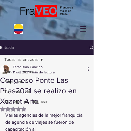
Entrada
Todas las entradas
Estanislao Cancino
Todas las entradas
11 oct 2021
1 min de lectura
Congreso Ponte Las
Empezando
Pilas2021 se realizo en
Tu comunidad
Xcaret Arte
Consejos para bloguear
Obtuvo NaN de 5 estrellas.
Varias agencias de la mejor franquicia 
de agencia de viajes se fueron de 
capacitación al 