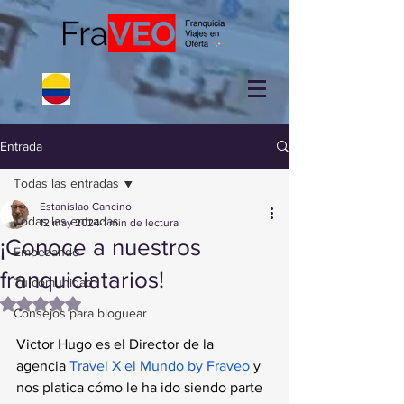
Entrada
Todas las entradas
Estanislao Cancino
Todas las entradas
12 may 2024
1 min de lectura
¡Conoce a nuestros
Empezando
franquiciatarios!
Tu comunidad
Obtuvo NaN de 5 estrellas.
Consejos para bloguear
Victor Hugo es el Director de la 
agencia
Travel X el Mundo by Fraveo
 y 
nos platica cómo le ha ido siendo parte 