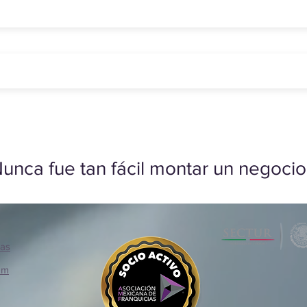
unca fue tan fácil montar un negocio
ias
om