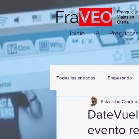
Inicio
IA
Preguntas
Todas las entradas
Empezando
Estanislao Cancino
DateVuel
evento re