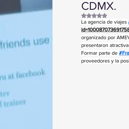
CDMX.
Obtuvo NaN de 5 es
La agencia de viajes 
id=10008707369175
organizado por AMEV
presentaron atractiva
Formar parte de 
#Fr
proveedores y la posi