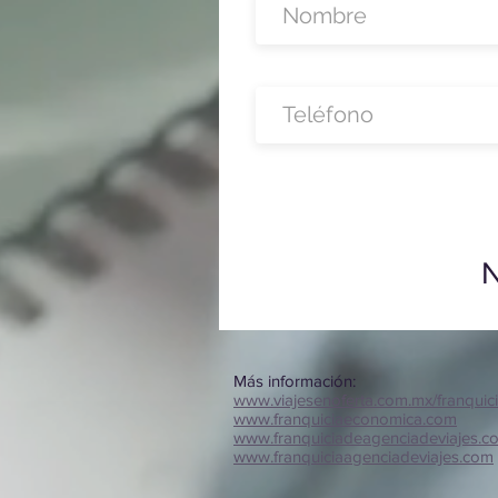
N
Más información:
www.viajesenoferta.com.mx/franquic
www.franquiciaeconomica.com
www.franquiciadeagenciadeviajes.c
www.franquiciaagenciadeviajes.com