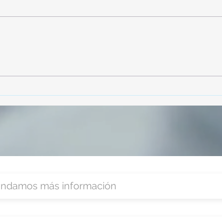
TourTravelynByFraveo
Vive
participó en la capacitación vía
parti
Zoom
organ