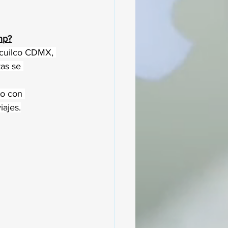
hp?
icuilco CDMX, 
as se 
to con 
iajes.