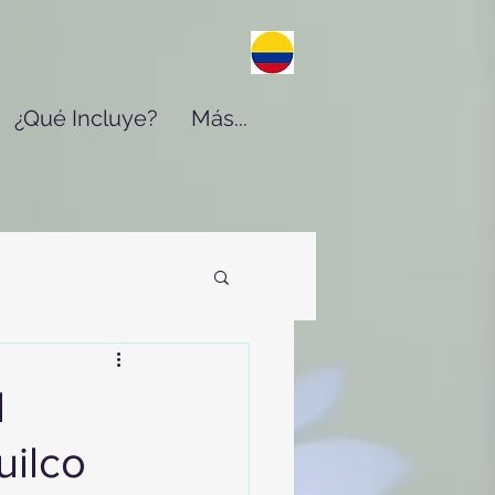
¿Qué Incluye?
Más...
l
uilco