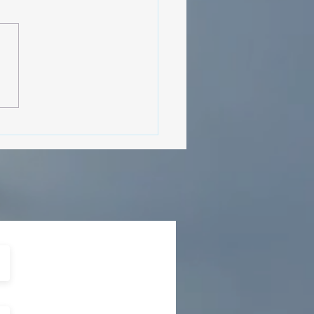
MásViajandoByFraveo
cipó en la caravana
izada por Nefertari