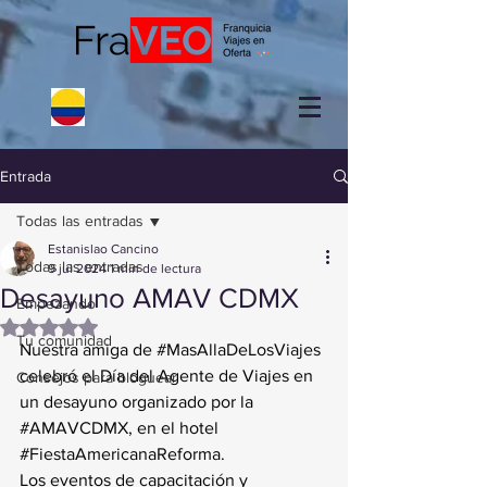
Entrada
Todas las entradas
Estanislao Cancino
Todas las entradas
9 jul 2024
1 min de lectura
Desayuno AMAV CDMX
Empezando
Obtuvo NaN de 5 estrellas.
Tu comunidad
Nuestra amiga de 
#MasAllaDeLosViajes
celebró el Día del Agente de Viajes en 
Consejos para bloguear
un desayuno organizado por la 
#AMAVCDMX
, en el hotel 
#FiestaAmericanaReforma
.
Los eventos de capacitación y 