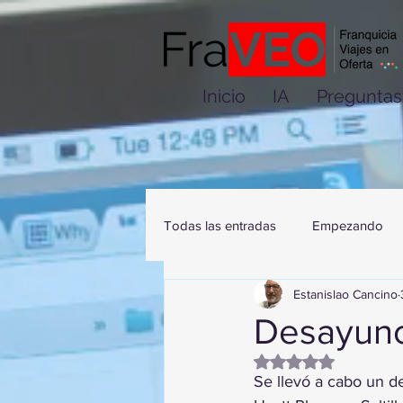
Inicio
IA
Preguntas
Todas las entradas
Empezando
Estanislao Cancino
Desayun
Obtuvo NaN de 5 es
Se llevó a cabo un d