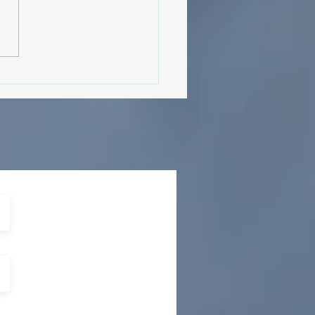
MásViajandoByFraveo
cipó en la caravana
izada por Nefertari