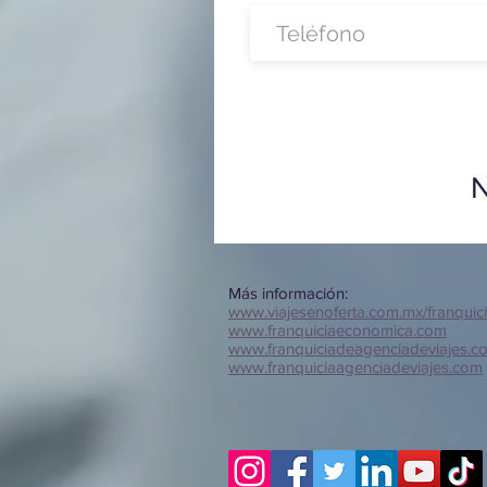
N
Más información:
www.viajesenoferta.com.mx/franquic
www.franquiciaeconomica.com
www.franquiciadeagenciadeviajes.c
www.franquiciaagenciadeviajes.com