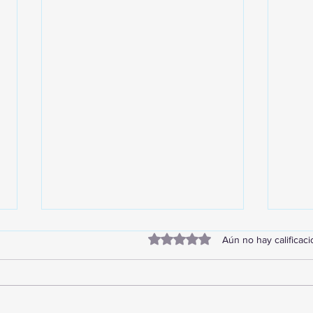
Obtuvo 0 de 5 estrellas.
Aún no hay calificac