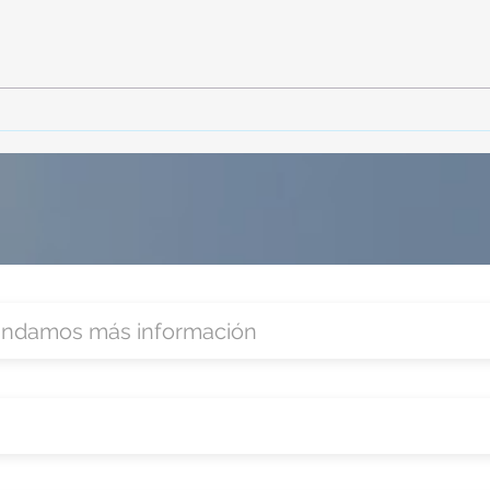
TourTravelynByFraveo
Vive
participó en la capacitación vía
parti
Zoom
organ