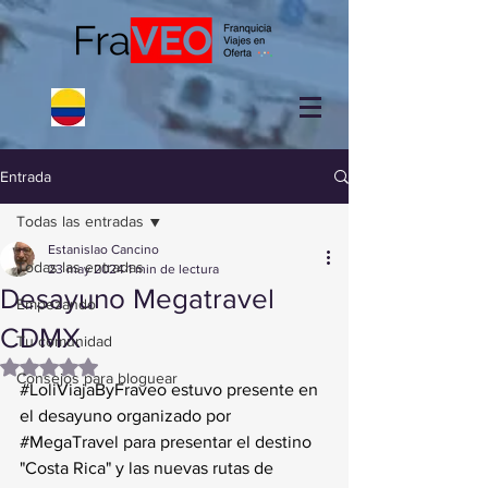
Entrada
Todas las entradas
Estanislao Cancino
Todas las entradas
23 may 2024
1 min de lectura
Desayuno Megatravel
Empezando
CDMX
Tu comunidad
Obtuvo NaN de 5 estrellas.
Consejos para bloguear
#LoliViajaByFraveo
 estuvo presente en 
el desayuno organizado por  
#MegaTravel
 para presentar el destino  
"Costa Rica" y las nuevas rutas de 