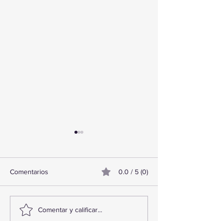
Comentarios
0.0 / 5 (0)
TourTravelynByFraveo
ViveMásViajand
Comentar y calificar...
participó en la capacitación
participó en la c