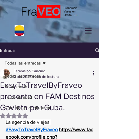
Entrada
Todas las entradas
Estanislao Cancino
Todas las entradas
2 oct 2025
1 min de lectura
EasyToTravelByFraveo
Empezando
presente en FAM Destinos
Tu comunidad
Gaviota por Cuba.
Consejos para bloguear
Obtuvo NaN de 5 estrellas.
La agencia de viajes 
#EasyToTravelByFraveo
https://www.fac
ebook.com/profile.php?