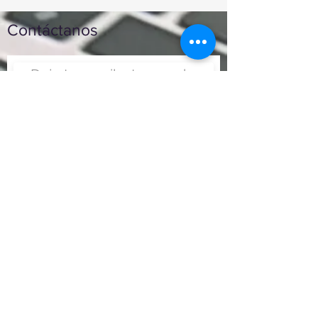
Contáctanos
Enviar
Nunca fue tan fácil montar
un negocio
Más información:
www.viajesenoferta.com.mx/franquicias
www.franquiciaeconomica.com
www.franquiciadeagenciadeviajes.com
www.franquiciaagenciadeviajes.com