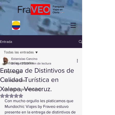
Entrada
Todas las entradas
Estanislao Cancino
Todas las entradas
26 ago 2023
1 min de lectura
Entrega de Distintivos de
Empezando
Calidad Turística en
Tu comunidad
Xalapa, Veracruz.
Consejos para bloguear
Obtuvo NaN de 5 estrellas.
Con mucho orgullo les platicamos que 
Mundochic Viajes by Fraveo estuvo 
presente en la entrega de distintivos de 