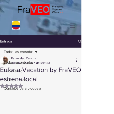
Entrada
Todas las entradas
Estanislao Cancino
Todas las entradas
20 feb 2023
1 min de lectura
Euforia Vacation by FraVEO
Empezando
estrena local
Tu comunidad
Obtuvo NaN de 5 estrellas.
Consejos para bloguear