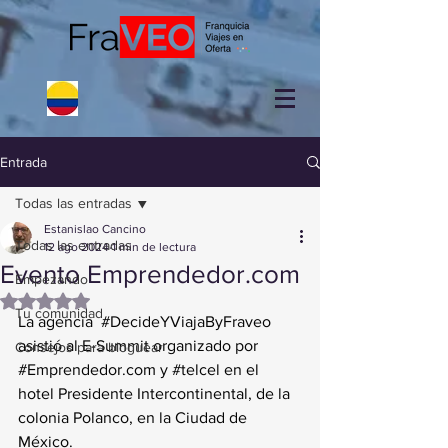
Entrada
Todas las entradas
Estanislao Cancino
Todas las entradas
12 ago 2024
1 min de lectura
Evento Emprendedor.com
Empezando
Obtuvo NaN de 5 estrellas.
Tu comunidad
La agencia  
#DecideYViajaByFraveo
asistió al E-Summit organizado por 
Consejos para bloguear
#
Emprendedor.com
 y 
#telcel
 en el 
hotel Presidente Intercontinental, de la 
colonia Polanco, en la Ciudad de 
México.