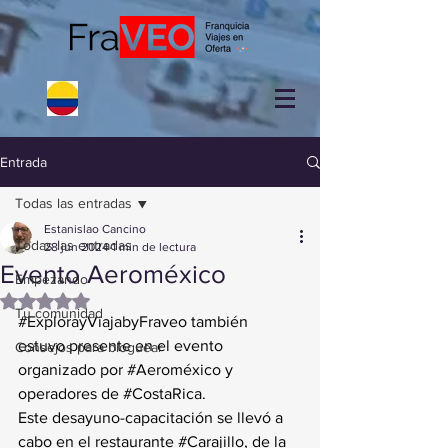
Entrada
Todas las entradas
Estanislao Cancino
Todas las entradas
28 jun 2024
1 min de lectura
Evento Aeroméxico
Empezando
Obtuvo NaN de 5 estrellas.
Tu comunidad
#ExplorayViajabyFraveo
 también 
estuvo presente en el evento 
Consejos para bloguear
organizado por 
#Aeroméxico
 y 
operadores de 
#CostaRica
.
Este desayuno-capacitación se llevó a 
cabo en el restaurante 
#Carajillo
, de la 