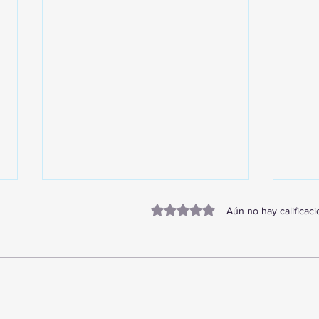
Obtuvo 0 de 5 estrellas.
Aún no hay calificac