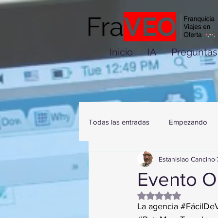
Inicio
IA
Preguntas
Todas las entradas
Empezando
Estanislao Cancino
Evento O
Obtuvo NaN de 5 es
La agencia 
#FácilDeV