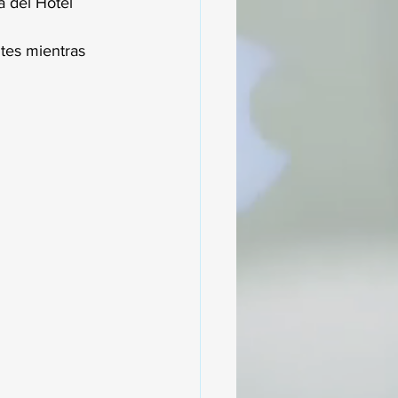
a del Hotel 
ites mientras 