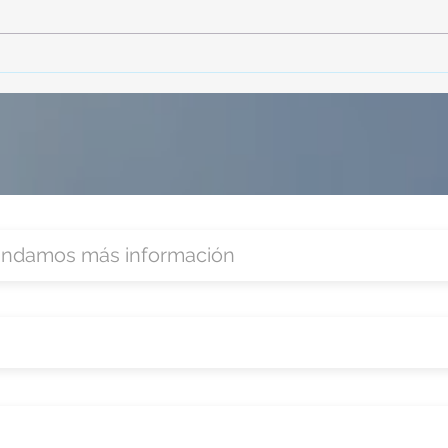
TourTravelynByFraveo
Vive
participó en la capacitación vía
parti
Zoom
organ