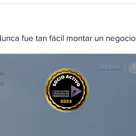
unca fue tan fácil montar un negocio
ias
om