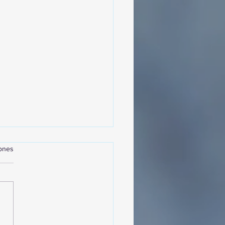
iones