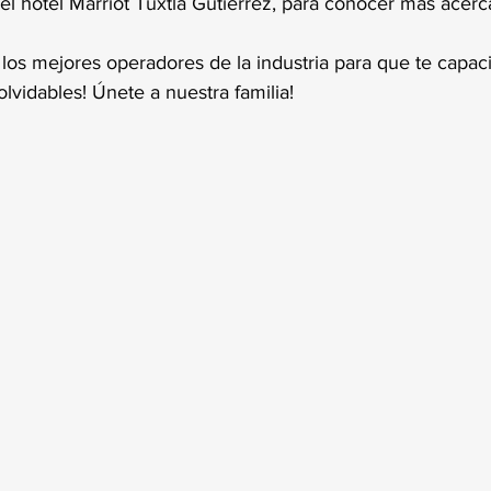
 el hotel Marriot Tuxtla Gutiérrez, para conocer más acerc
 los mejores operadores de la industria para que te capac
olvidables! Únete a nuestra familia!