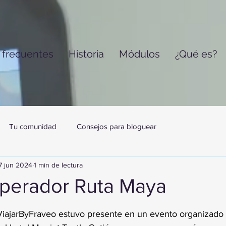
 frecuentes
Historia
Módulos
¿Qué es?
Tu comunidad
Consejos para bloguear
7 jun 2024
1 min de lectura
perador Ruta Maya
trellas.
iajarByFraveo
 estuvo presente en un evento organizado 