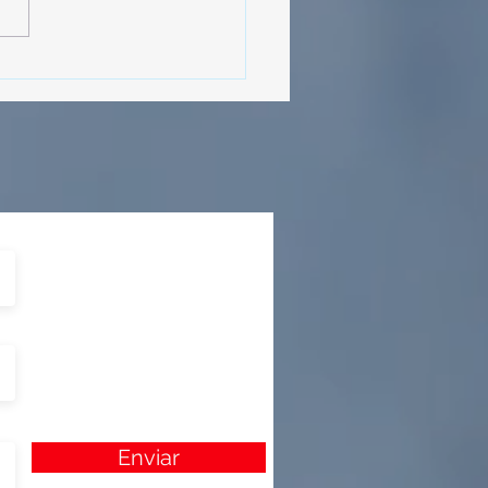
MásViajandoByFraveo
cipó en la caravana
izada por Nefertari
Enviar