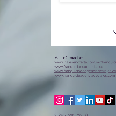
N
Más información:
www.viajesenoferta.com.mx/franquic
www.franquiciaeconomica.com
www.franquiciadeagenciadeviajes.c
www.franquiciaagenciadeviajes.com
© 2017 por FraVEO