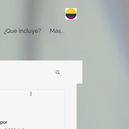
¿Qué Incluye?
Más...
por 