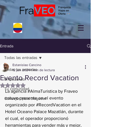
Entrada
Todas las entradas
Estanislao Cancino
Todas las entradas
12 jun 2024
1 min de lectura
Evento Record Vacation
Empezando
Obtuvo NaN de 5 estrellas.
Tu comunidad
La agencia 
#AlmaTuristica
 by Fraveo 
estuvo presente en el evento 
Consejos para bloguear
organizado por 
#RecordVacation
 en el 
Hotel Oceano Palace Mazatlán, durante 
el cual, el operador proporcionó 
herramientas para vender más y mejor, 