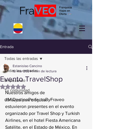
Entrada
Todas las entradas
Estanislao Cancino
Todas las entradas
13 mar 2024
1 min de lectura
Evento TravelShop
Empezando
Obtuvo NaN de 5 estrellas.
Tu comunidad
Nuestros amigos de 
#MiDestinoPerfectoByFraveo
Consejos para bloguear
estuvieron presentes en el evento 
organizado por Travel Shop y Turkish 
Airlines, en el hotel Fiesta Americana 
Satélite, en el Estado de México. En 