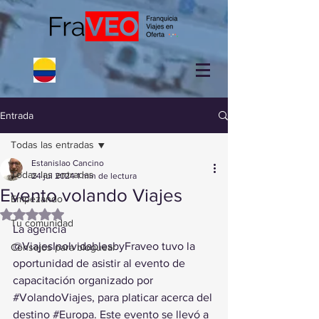
Entrada
Todas las entradas
Estanislao Cancino
Todas las entradas
24 jul 2024
1 min de lectura
Evento volando Viajes
Empezando
Obtuvo NaN de 5 estrellas.
Tu comunidad
La agencia 
@ViajesInolvidablesbyFraveo tuvo la 
Consejos para bloguear
oportunidad de asistir al evento de 
capacitación organizado por 
#VolandoViajes
, para platicar acerca del 
destino 
#Europa
. Este evento se llevó a 