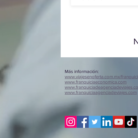
N
Más información:
www.viajesenoferta.com.mx/franquic
www.franquiciaeconomica.com
www.franquiciadeagenciadeviajes.c
www.franquiciaagenciadeviajes.com