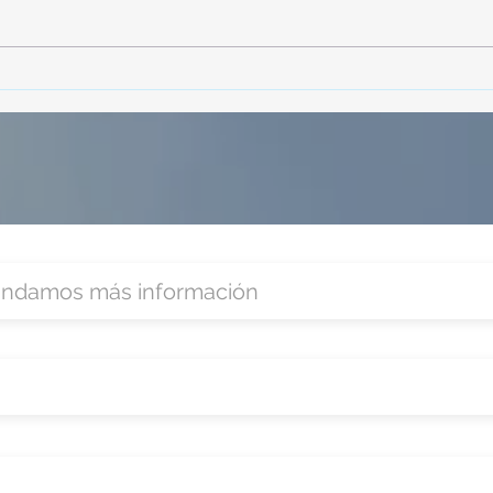
TourTravelynByFraveo
Vive
participó en la capacitación vía
parti
Zoom
organ