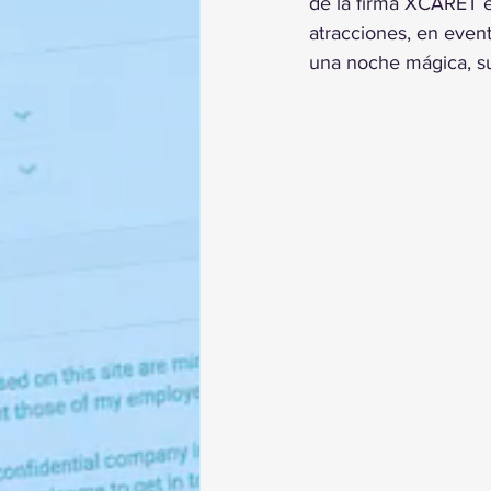
de la firma XCARET e
atracciones, en event
una noche mágica, suc