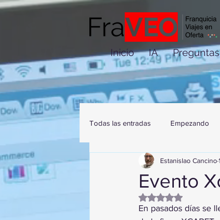
Inicio
IA
Preguntas
Todas las entradas
Empezando
Estanislao Cancino
Evento X
Obtuvo NaN de 5 es
En pasados días se l