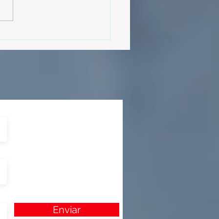
MásViajandoByFraveo
cipó en la caravana
izada por Nefertari
Enviar