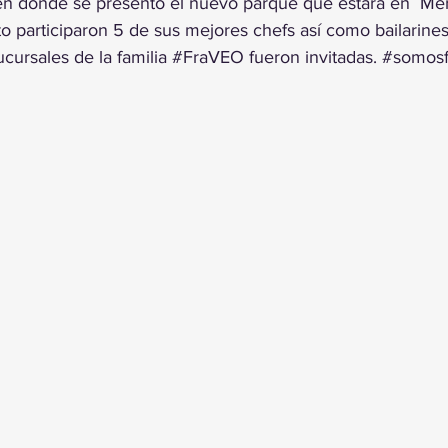
n donde se presentó el nuevo parque que estará en  Mér
o participaron 5 de sus mejores chefs así como bailarines
ursales de la familia 
#FraVEO
 fueron invitadas. 
#somosf