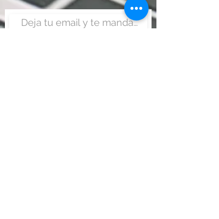
Enviar
Nunca fue tan fácil montar
un negocio
Más información:
www.viajesenoferta.com.mx/franquicias
www.franquiciaeconomica.com
www.franquiciadeagenciadeviajes.com
www.franquiciaagenciadeviajes.com