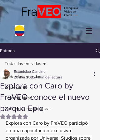
Entrada
Todas las entradas
Estanislao Cancino
Todas las entradas
20 mar 2025
1 min de lectura
Explora con Caro by
Empezando
FraVEO conoce el nuevo
Tu comunidad
parque Epic
Consejos para bloguear
Obtuvo NaN de 5 estrellas.
Explora con Caro by FraVEO participó 
en una capacitación exclusiva 
organizada por Universal Studios sobre 